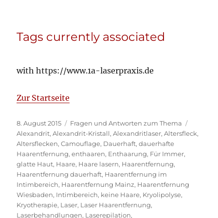
Tags currently associated
with https://www.1a-laserpraxis.de
Zur Startseite
Veröffentlicht
Kategorien
Schlagw
8. August 2015
Fragen und Antworten zum Thema
am
Alexandrit
,
Alexandrit-Kristall
,
Alexandritlaser
,
Altersfleck
,
Altersflecken
,
Camouflage
,
Dauerhaft
,
dauerhafte
Haarentfernung
,
enthaaren
,
Enthaarung
,
Für Immer
,
glatte Haut
,
Haare
,
Haare lasern
,
Haarentfernung
,
Haarentfernung dauerhaft
,
Haarentfernung im
Intimbereich
,
Haarentfernung Mainz
,
Haarentfernung
Wiesbaden
,
Intimbereich
,
keine Haare
,
Kryolipolyse
,
Kryotherapie
,
Laser
,
Laser Haarentfernung
,
Laserbehandlungen
,
Laserepilation
,