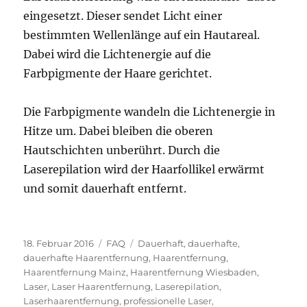
eingesetzt. Dieser sendet Licht einer
bestimmten Wellenlänge auf ein Hautareal.
Dabei wird die Lichtenergie auf die
Farbpigmente der Haare gerichtet.
Die Farbpigmente wandeln die Lichtenergie in
Hitze um. Dabei bleiben die oberen
Hautschichten unberührt. Durch die
Laserepilation wird der Haarfollikel erwärmt
und somit dauerhaft entfernt.
Veröffentlicht
Kategorien
Schlagwörter
18. Februar 2016
FAQ
Dauerhaft
,
dauerhafte
,
am
dauerhafte Haarentfernung
,
Haarentfernung
,
Haarentfernung Mainz
,
Haarentfernung Wiesbaden
,
Laser
,
Laser Haarentfernung
,
Laserepilation
,
Laserhaarentfernung
,
professionelle Laser
,