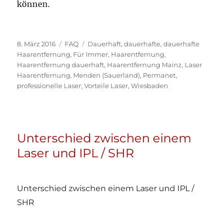
können.
Veröffentlicht
Kategorien
Schlagwörter
8. März 2016
FAQ
Dauerhaft
,
dauerhafte
,
dauerhafte
am
Haarentfernung
,
Für Immer
,
Haarentfernung
,
Haarentfernung dauerhaft
,
Haarentfernung Mainz
,
Laser
Haarentfernung
,
Menden (Sauerland)
,
Permanet
,
professionelle Laser
,
Vorteile Laser
,
Wiesbaden
Unterschied zwischen einem
Laser und IPL / SHR
Unterschied zwischen einem Laser und IPL /
SHR