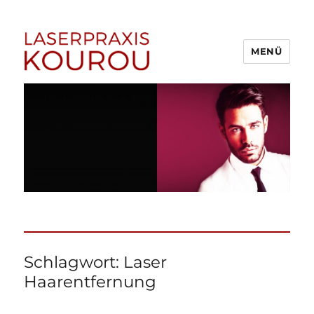
MENÜ
1A Laserpraxis Kourou –
Dauerhafte Haarentfernung
Menden (Sauerland)
Schlagwort:
Laser
Haarentfernung