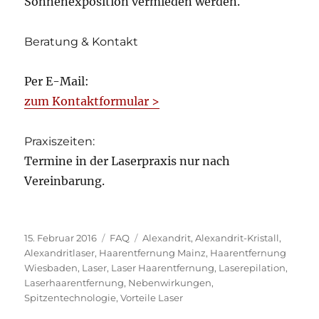
Sonnenexposition vermieden werden.
Beratung & Kontakt
Per E-Mail:
zum Kontaktformular >
Praxiszeiten:
Termine in der Laserpraxis nur nach
Vereinbarung.
Veröffentlicht
Kategorien
Schlagwörter
15. Februar 2016
FAQ
Alexandrit
,
Alexandrit-Kristall
,
am
Alexandritlaser
,
Haarentfernung Mainz
,
Haarentfernung
Wiesbaden
,
Laser
,
Laser Haarentfernung
,
Laserepilation
,
Laserhaarentfernung
,
Nebenwirkungen
,
Spitzentechnologie
,
Vorteile Laser