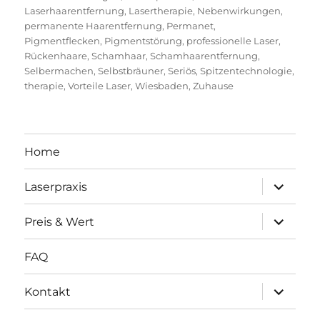
Laserhaarentfernung
,
Lasertherapie
,
Nebenwirkungen
,
permanente Haarentfernung
,
Permanet
,
Pigmentflecken
,
Pigmentstörung
,
professionelle Laser
,
Rückenhaare
,
Schamhaar
,
Schamhaarentfernung
,
Selbermachen
,
Selbstbräuner
,
Seriös
,
Spitzentechnologie
,
therapie
,
Vorteile Laser
,
Wiesbaden
,
Zuhause
Home
Unterme
Laserpraxis
öffnen
Unterme
Preis & Wert
öffnen
FAQ
Unterme
Kontakt
öffnen