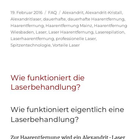
Veröffentlicht
Kategorien
Schlagwörter
19. Februar 2016
FAQ
Alexandrit
,
Alexandrit-Kristall
,
am
Alexandritlaser
,
dauerhafte
,
dauerhafte Haarentfernung
,
Haarentfernung
,
Haarentfernung Mainz
,
Haarentfernung
Wiesbaden
,
Laser
,
Laser Haarentfernung
,
Laserepilation
,
Laserhaarentfernung
,
professionelle Laser
,
Spitzentechnologie
,
Vorteile Laser
Wie funktioniert die
Laserbehandlung?
Wie funktioniert eigentlich eine
Laserbehandlung?
Zur Haarentfernung wird ein Alexandrit-Laser