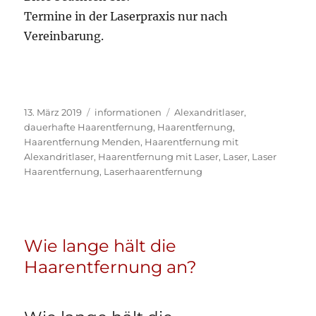
Termine in der Laserpraxis nur nach
Vereinbarung.
Veröffentlicht
Kategorien
Schlagwörter
13. März 2019
informationen
Alexandritlaser
,
am
dauerhafte Haarentfernung
,
Haarentfernung
,
Haarentfernung Menden
,
Haarentfernung mit
Alexandritlaser
,
Haarentfernung mit Laser
,
Laser
,
Laser
Haarentfernung
,
Laserhaarentfernung
Wie lange hält die
Haarentfernung an?