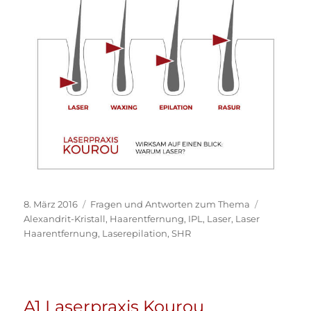
Veröffentlicht
Kategorien
Schlagwör
8. März 2016
Fragen und Antworten zum Thema
am
Alexandrit-Kristall
,
Haarentfernung
,
IPL
,
Laser
,
Laser
Haarentfernung
,
Laserepilation
,
SHR
A1 Laserpraxis Kourou