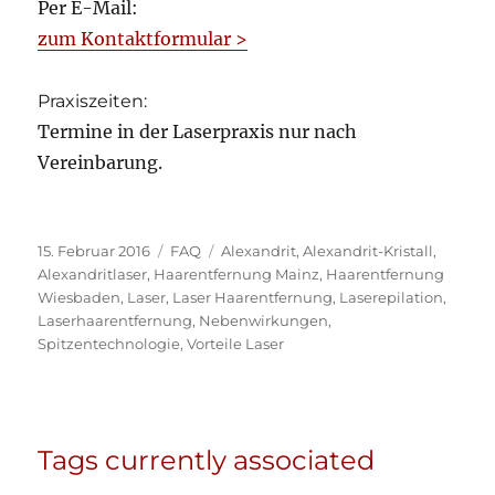
Per E-Mail:
zum Kontaktformular >
Praxiszeiten:
Termine in der Laserpraxis nur nach
Vereinbarung.
Veröffentlicht
Kategorien
Schlagwörter
15. Februar 2016
FAQ
Alexandrit
,
Alexandrit-Kristall
,
am
Alexandritlaser
,
Haarentfernung Mainz
,
Haarentfernung
Wiesbaden
,
Laser
,
Laser Haarentfernung
,
Laserepilation
,
Laserhaarentfernung
,
Nebenwirkungen
,
Spitzentechnologie
,
Vorteile Laser
Tags currently associated