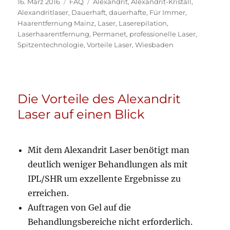
Veröffentlicht
Kategorien
Schlagwörter
16. März 2016
FAQ
Alexandrit
,
Alexandrit-Kristall
,
am
Alexandritlaser
,
Dauerhaft
,
dauerhafte
,
Für Immer
,
Haarentfernung Mainz
,
Laser
,
Laserepilation
,
Laserhaarentfernung
,
Permanet
,
professionelle Laser
,
Spitzentechnologie
,
Vorteile Laser
,
Wiesbaden
Die Vorteile des Alexandrit
Laser auf einen Blick
Mit dem Alexandrit Laser benötigt man
deutlich weniger Behandlungen als mit
IPL/SHR um exzellente Ergebnisse zu
erreichen.
Auftragen von Gel auf die
Behandlungsbereiche nicht erforderlich.