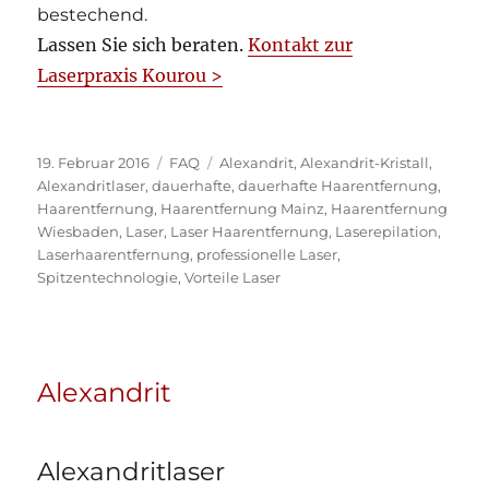
bestechend.
Lassen Sie sich beraten.
Kontakt zur
Laserpraxis Kourou >
Veröffentlicht
Kategorien
Schlagwörter
19. Februar 2016
FAQ
Alexandrit
,
Alexandrit-Kristall
,
am
Alexandritlaser
,
dauerhafte
,
dauerhafte Haarentfernung
,
Haarentfernung
,
Haarentfernung Mainz
,
Haarentfernung
Wiesbaden
,
Laser
,
Laser Haarentfernung
,
Laserepilation
,
Laserhaarentfernung
,
professionelle Laser
,
Spitzentechnologie
,
Vorteile Laser
Alexandrit
Alexandritlaser