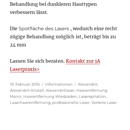
Behandlung bei dunkleren Hauttypen
verbessern lässt.
Die
, wodurch eine recht
Spotfläche des Lasers
zügige Behandlung möglich ist, beträgt bis zu
24 mm
Lassen Sie sich beraten.
Kontakt zur 1A
Laserpraxis>
Veröffentlicht
Kategorien
Schlagwörter
19. Februar 2016
informationen
Alexandrit
,
am
Alexandrit-Kristall
,
Alexandritlaser
,
Haarentfernung
Mainz
,
Haarentfernung Wiesbaden
,
Laserepilation
,
Laserhaarentfernung
,
professionelle Laser
,
Vorteile Laser