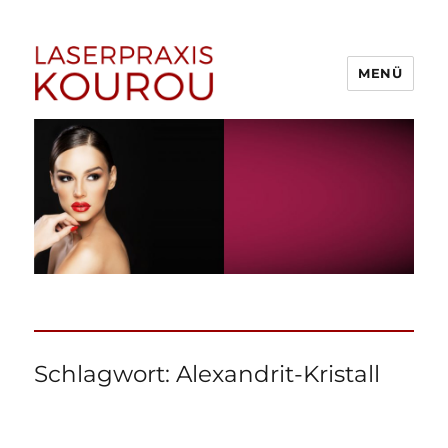
MENÜ
1A Laserpraxis Kourou –
Dauerhafte Haarentfernung
Menden (Sauerland)
Schlagwort:
Alexandrit-Kristall