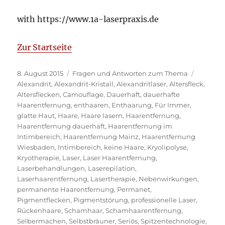
with https://www.1a-laserpraxis.de
Zur Startseite
Veröffentlicht
Kategorien
Schlagw
8. August 2015
Fragen und Antworten zum Thema
am
Alexandrit
,
Alexandrit-Kristall
,
Alexandritlaser
,
Altersfleck
,
Altersflecken
,
Camouflage
,
Dauerhaft
,
dauerhafte
Haarentfernung
,
enthaaren
,
Enthaarung
,
Für Immer
,
glatte Haut
,
Haare
,
Haare lasern
,
Haarentfernung
,
Haarentfernung dauerhaft
,
Haarentfernung im
Intimbereich
,
Haarentfernung Mainz
,
Haarentfernung
Wiesbaden
,
Intimbereich
,
keine Haare
,
Kryolipolyse
,
Kryotherapie
,
Laser
,
Laser Haarentfernung
,
Laserbehandlungen
,
Laserepilation
,
Laserhaarentfernung
,
Lasertherapie
,
Nebenwirkungen
,
permanente Haarentfernung
,
Permanet
,
Pigmentflecken
,
Pigmentstörung
,
professionelle Laser
,
Rückenhaare
,
Schamhaar
,
Schamhaarentfernung
,
Selbermachen
,
Selbstbräuner
,
Seriös
,
Spitzentechnologie
,