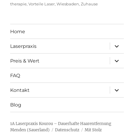
therapie
,
Vorteile Laser
,
Wiesbaden
,
Zuhause
Home
Unterme
Laserpraxis
öffnen
Unterme
Preis & Wert
öffnen
FAQ
Unterme
Kontakt
öffnen
Blog
1A Laserpraxis Kourou – Dauerhafte Haarentfernung
Menden (Sauerland)
Datenschutz
Mit Stolz