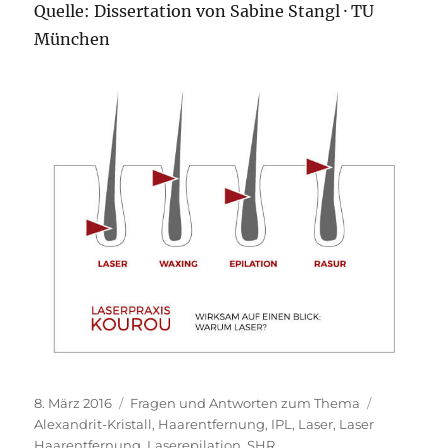
Quelle: Dissertation von Sabine Stangl · TU
München
Veröffentlicht
Kategorien
Schlagwör
8. März 2016
Fragen und Antworten zum Thema
am
Alexandrit-Kristall
,
Haarentfernung
,
IPL
,
Laser
,
Laser
Haarentfernung
,
Laserepilation
,
SHR