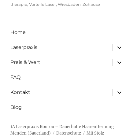
therapie
,
Vorteile Laser
,
Wiesbaden
,
Zuhause
Home
Unterme
Laserpraxis
öffnen
Unterme
Preis & Wert
öffnen
FAQ
Unterme
Kontakt
öffnen
Blog
1A Laserpraxis Kourou – Dauerhafte Haarentfernung
Menden (Sauerland)
Datenschutz
Mit Stolz