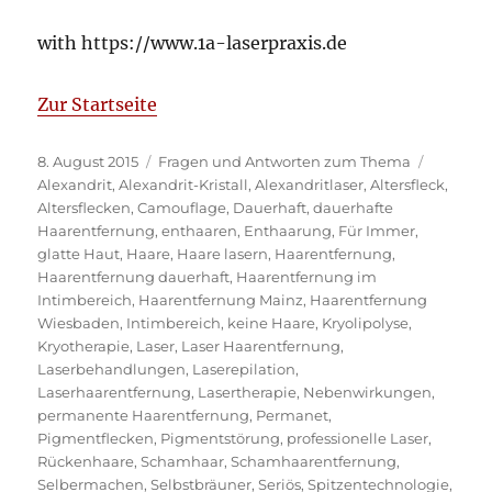
with https://www.1a-laserpraxis.de
Zur Startseite
Veröffentlicht
Kategorien
Schlagw
8. August 2015
Fragen und Antworten zum Thema
am
Alexandrit
,
Alexandrit-Kristall
,
Alexandritlaser
,
Altersfleck
,
Altersflecken
,
Camouflage
,
Dauerhaft
,
dauerhafte
Haarentfernung
,
enthaaren
,
Enthaarung
,
Für Immer
,
glatte Haut
,
Haare
,
Haare lasern
,
Haarentfernung
,
Haarentfernung dauerhaft
,
Haarentfernung im
Intimbereich
,
Haarentfernung Mainz
,
Haarentfernung
Wiesbaden
,
Intimbereich
,
keine Haare
,
Kryolipolyse
,
Kryotherapie
,
Laser
,
Laser Haarentfernung
,
Laserbehandlungen
,
Laserepilation
,
Laserhaarentfernung
,
Lasertherapie
,
Nebenwirkungen
,
permanente Haarentfernung
,
Permanet
,
Pigmentflecken
,
Pigmentstörung
,
professionelle Laser
,
Rückenhaare
,
Schamhaar
,
Schamhaarentfernung
,
Selbermachen
,
Selbstbräuner
,
Seriös
,
Spitzentechnologie
,