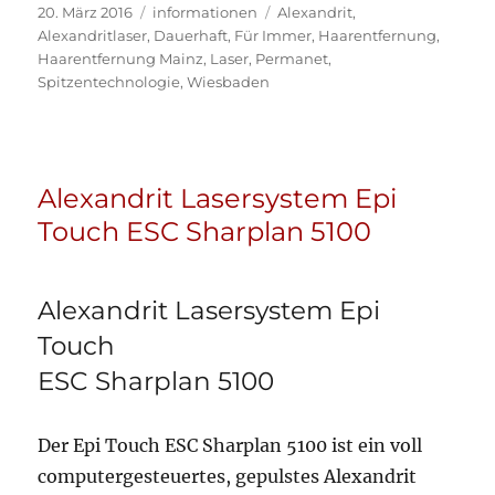
Veröffentlicht
Kategorien
Schlagwörter
20. März 2016
informationen
Alexandrit
,
am
Alexandritlaser
,
Dauerhaft
,
Für Immer
,
Haarentfernung
,
Haarentfernung Mainz
,
Laser
,
Permanet
,
Spitzentechnologie
,
Wiesbaden
Alexandrit Lasersystem Epi
Touch ESC Sharplan 5100
Alexandrit Lasersystem Epi
Touch
ESC Sharplan 5100
Der Epi Touch ESC Sharplan 5100 ist ein voll
computergesteuertes, gepulstes Alexandrit