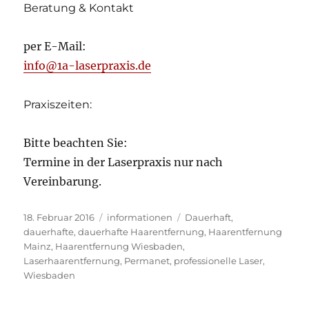
Beratung & Kontakt
per E-Mail:
info@1a-laserpraxis.de
Praxiszeiten:
Bitte beachten Sie:
Termine in der Laserpraxis nur nach
Vereinbarung.
Veröffentlicht
Kategorien
Schlagwörter
18. Februar 2016
informationen
Dauerhaft
,
am
dauerhafte
,
dauerhafte Haarentfernung
,
Haarentfernung
Mainz
,
Haarentfernung Wiesbaden
,
Laserhaarentfernung
,
Permanet
,
professionelle Laser
,
Wiesbaden