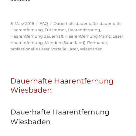
Veröffentlicht
Kategorien
Schlagwörter
8. März 2016
FAQ
Dauerhaft
,
dauerhafte
,
dauerhafte
am
Haarentfernung
,
Für Immer
,
Haarentfernung
,
Haarentfernung dauerhaft
,
Haarentfernung Mainz
,
Laser
Haarentfernung
,
Menden (Sauerland)
,
Permanet
,
professionelle Laser
,
Vorteile Laser
,
Wiesbaden
Dauerhafte Haarentfernung
Wiesbaden
Dauerhafte Haarentfernung
Wiesbaden