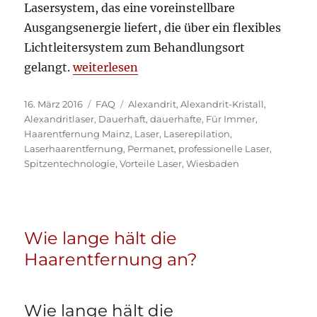
Lasersystem, das eine voreinstellbare
Ausgangsenergie liefert, die über ein flexibles
Lichtleitersystem zum Behandlungsort
„Alexandrit Lasersystem Epi Touch ESC Sh
gelangt.
weiterlesen
Veröffentlicht
Kategorien
Schlagwörter
16. März 2016
FAQ
Alexandrit
,
Alexandrit-Kristall
,
am
Alexandritlaser
,
Dauerhaft
,
dauerhafte
,
Für Immer
,
Haarentfernung Mainz
,
Laser
,
Laserepilation
,
Laserhaarentfernung
,
Permanet
,
professionelle Laser
,
Spitzentechnologie
,
Vorteile Laser
,
Wiesbaden
Wie lange hält die
Haarentfernung an?
Wie lange hält die