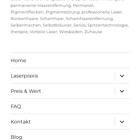
permanente Haarentfernung
,
Permanet
,
Pigmentflecken
,
Pigmentstörung
,
professionelle Laser
,
Rückenhaare
,
Schamhaar
,
Schamhaarentfernung
,
Selbermachen
,
Selbstbräuner
,
Seriös
,
Spitzentechnologie
,
therapie
,
Vorteile Laser
,
Wiesbaden
,
Zuhause
Home
Unterme
Laserpraxis
öffnen
Unterme
Preis & Wert
öffnen
FAQ
Unterme
Kontakt
öffnen
Blog