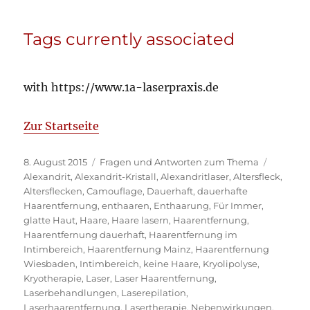
Tags currently associated
with https://www.1a-laserpraxis.de
Zur Startseite
Veröffentlicht
Kategorien
Schlagw
8. August 2015
Fragen und Antworten zum Thema
am
Alexandrit
,
Alexandrit-Kristall
,
Alexandritlaser
,
Altersfleck
,
Altersflecken
,
Camouflage
,
Dauerhaft
,
dauerhafte
Haarentfernung
,
enthaaren
,
Enthaarung
,
Für Immer
,
glatte Haut
,
Haare
,
Haare lasern
,
Haarentfernung
,
Haarentfernung dauerhaft
,
Haarentfernung im
Intimbereich
,
Haarentfernung Mainz
,
Haarentfernung
Wiesbaden
,
Intimbereich
,
keine Haare
,
Kryolipolyse
,
Kryotherapie
,
Laser
,
Laser Haarentfernung
,
Laserbehandlungen
,
Laserepilation
,
Laserhaarentfernung
,
Lasertherapie
,
Nebenwirkungen
,