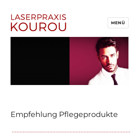
MENÜ
1A Laserpraxis Kourou –
Dauerhafte Haarentfernung
Menden (Sauerland)
Empfehlung Pflegeprodukte