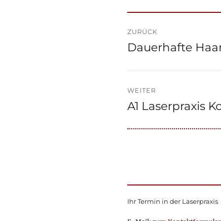
Beitragsnaviga
ZURÜCK
Dauerhafte Haa
Vorheriger
Beitrag:
WEITER
A1 Laserpraxis K
Nächster
Beitrag:
Ihr Termin in der Laserpraxis