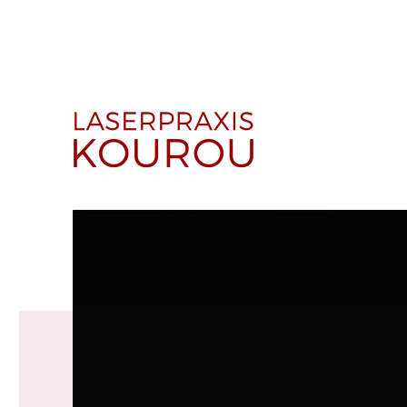
Laserbehandlung gegen störende Haare · Alexandritlaser
1A Laserpraxis Kourou –