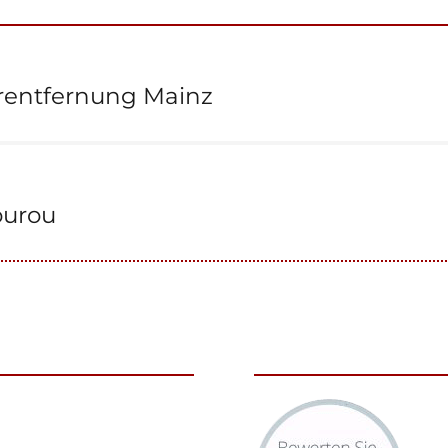
tion
rentfernung Mainz
ourou