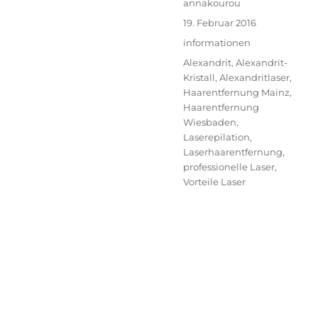
Autor
annakourou
Veröffentlicht
19. Februar 2016
am
Kategorien
informationen
Schlagwörter
Alexandrit
,
Alexandrit-
Kristall
,
Alexandritlaser
,
Haarentfernung Mainz
,
Haarentfernung
Wiesbaden
,
Laserepilation
,
Laserhaarentfernung
,
professionelle Laser
,
Vorteile Laser