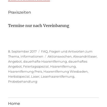
Praxiszeiten
Termine nur nach Vereinbarung
Veröffentlicht
Kategorien
8. September 2017
FAQ
,
Fragen und Antworten zum
am
Schlagwörter
Thema
,
informationen
Aktionswochen
,
Alexandritlaser
,
Angebot
,
dauerhafte Haarentfernung
,
dauerhaftes
Angebot
,
Feiertagsspezial
,
Haarentfernung
,
Haarentfernung Preis
,
Haarentfernung Wiesbaden
,
Herbstspecial
,
Laser
,
Laserhaarentfernung
,
Probebehandlung
Home