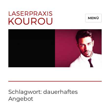
MENÜ
1A Laserpraxis Kourou –
Dauerhafte Haarentfernung
Menden (Sauerland)
Schlagwort:
dauerhaftes
Angebot